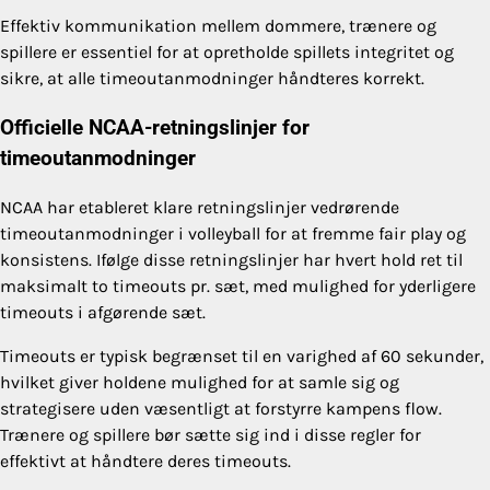
Effektiv kommunikation mellem dommere, trænere og
spillere er essentiel for at opretholde spillets integritet og
sikre, at alle timeoutanmodninger håndteres korrekt.
Officielle NCAA-retningslinjer for
timeoutanmodninger
NCAA har etableret klare retningslinjer vedrørende
timeoutanmodninger i volleyball for at fremme fair play og
konsistens. Ifølge disse retningslinjer har hvert hold ret til
maksimalt to timeouts pr. sæt, med mulighed for yderligere
timeouts i afgørende sæt.
Timeouts er typisk begrænset til en varighed af 60 sekunder,
hvilket giver holdene mulighed for at samle sig og
strategisere uden væsentligt at forstyrre kampens flow.
Trænere og spillere bør sætte sig ind i disse regler for
effektivt at håndtere deres timeouts.