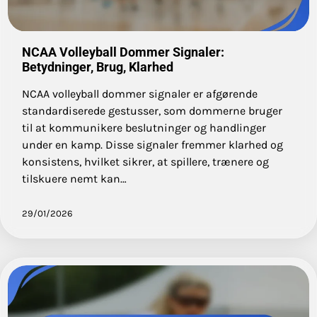
NCAA Volleyball Dommer Signaler:
Betydninger, Brug, Klarhed
NCAA volleyball dommer signaler er afgørende
standardiserede gestusser, som dommerne bruger
til at kommunikere beslutninger og handlinger
under en kamp. Disse signaler fremmer klarhed og
konsistens, hvilket sikrer, at spillere, trænere og
tilskuere nemt kan…
29/01/2026