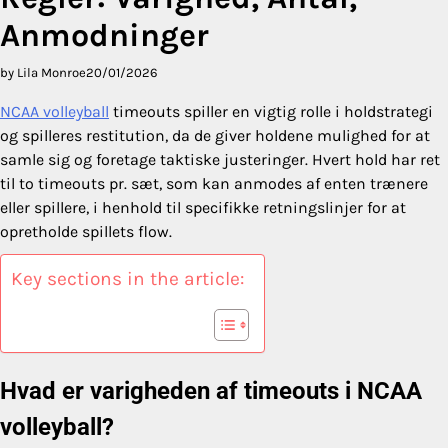
Anmodninger
by Lila Monroe
20/01/2026
NCAA volleyball
timeouts spiller en vigtig rolle i holdstrategi
og spilleres restitution, da de giver holdene mulighed for at
samle sig og foretage taktiske justeringer. Hvert hold har ret
til to timeouts pr. sæt, som kan anmodes af enten trænere
eller spillere, i henhold til specifikke retningslinjer for at
opretholde spillets flow.
Key sections in the article:
Hvad er varigheden af timeouts i NCAA
volleyball?