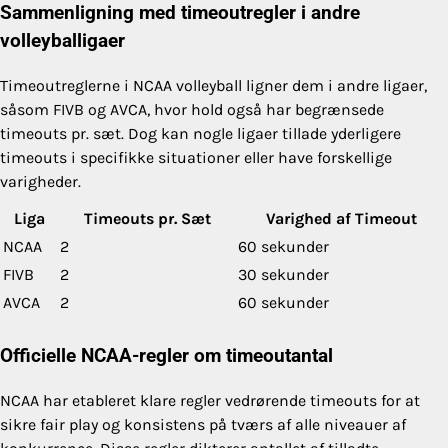
Sammenligning med timeoutregler i andre
volleyballigaer
Timeoutreglerne i NCAA volleyball ligner dem i andre ligaer,
såsom FIVB og AVCA, hvor hold også har begrænsede
timeouts pr. sæt. Dog kan nogle ligaer tillade yderligere
timeouts i specifikke situationer eller have forskellige
varigheder.
Liga
Timeouts pr. Sæt
Varighed af Timeout
NCAA
2
60 sekunder
FIVB
2
30 sekunder
AVCA
2
60 sekunder
Officielle NCAA-regler om timeoutantal
NCAA har etableret klare regler vedrørende timeouts for at
sikre fair play og konsistens på tværs af alle niveauer af