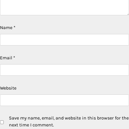
Name
*
Email
*
Website
Save my name, email, and website in this browser for the
next time I comment.