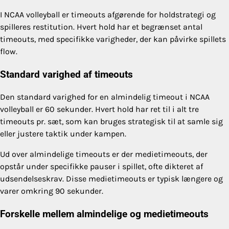
I NCAA volleyball er timeouts afgørende for holdstrategi og
spilleres restitution. Hvert hold har et begrænset antal
timeouts, med specifikke varigheder, der kan påvirke spillets
flow.
Standard varighed af timeouts
Den standard varighed for en almindelig timeout i NCAA
volleyball er 60 sekunder. Hvert hold har ret til i alt tre
timeouts pr. sæt, som kan bruges strategisk til at samle sig
eller justere taktik under kampen.
Ud over almindelige timeouts er der medietimeouts, der
opstår under specifikke pauser i spillet, ofte dikteret af
udsendelseskrav. Disse medietimeouts er typisk længere og
varer omkring 90 sekunder.
Forskelle mellem almindelige og medietimeouts