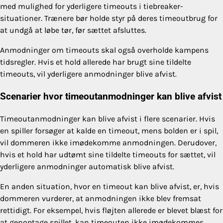
med mulighed for yderligere timeouts i tiebreaker-
situationer. Trænere bør holde styr på deres timeoutbrug for
at undgå at løbe tør, før sættet afsluttes.
Anmodninger om timeouts skal også overholde kampens
tidsregler. Hvis et hold allerede har brugt sine tildelte
timeouts, vil yderligere anmodninger blive afvist.
Scenarier hvor timeoutanmodninger kan blive afvist
Timeoutanmodninger kan blive afvist i flere scenarier. Hvis
en spiller forsøger at kalde en timeout, mens bolden er i spil,
vil dommeren ikke imødekomme anmodningen. Derudover,
hvis et hold har udtømt sine tildelte timeouts for sættet, vil
yderligere anmodninger automatisk blive afvist.
En anden situation, hvor en timeout kan blive afvist, er, hvis
dommeren vurderer, at anmodningen ikke blev fremsat
rettidigt. For eksempel, hvis fløjten allerede er blevet blæst for
at genoptage spillet, kan timeouten ikke imødekommes.