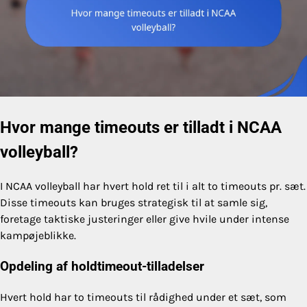
Hvor mange timeouts er tilladt i NCAA
volleyball?
I NCAA volleyball har hvert hold ret til i alt to timeouts pr. sæt.
Disse timeouts kan bruges strategisk til at samle sig,
foretage taktiske justeringer eller give hvile under intense
kampøjeblikke.
Opdeling af holdtimeout-tilladelser
Hvert hold har to timeouts til rådighed under et sæt, som