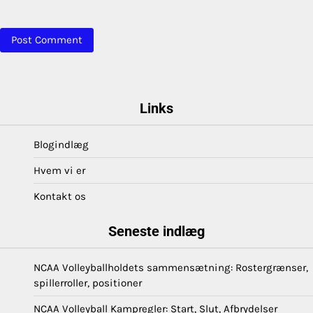
Links
Blogindlæg
Hvem vi er
Kontakt os
Seneste indlæg
NCAA Volleyballholdets sammensætning: Rostergrænser,
spillerroller, positioner
NCAA Volleyball Kampregler: Start, Slut, Afbrydelser