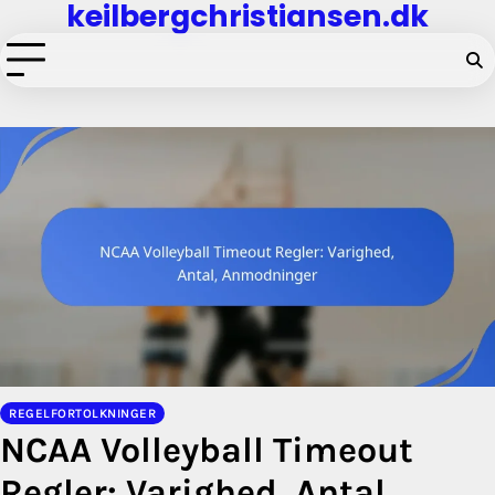
keilbergchristiansen.dk
Skip
to
content
REGELFORTOLKNINGER
NCAA Volleyball Timeout
Regler: Varighed, Antal,