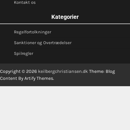
Kontakt os
Kategorier
Regelfortolkninger
Sanktioner og Overtrædelser
Spilregler
Copyright © 2026
keilbergchristiansen.dk
Theme: Blog
Content By
Artify Themes
.