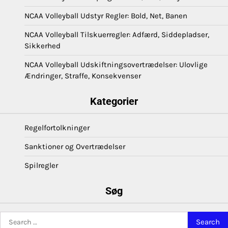
NCAA Volleyball Udstyr Regler: Bold, Net, Banen
NCAA Volleyball Tilskuerregler: Adfærd, Siddepladser,
Sikkerhed
NCAA Volleyball Udskiftningsovertrædelser: Ulovlige
Ændringer, Straffe, Konsekvenser
Kategorier
Regelfortolkninger
Sanktioner og Overtrædelser
Spilregler
Søg
Search