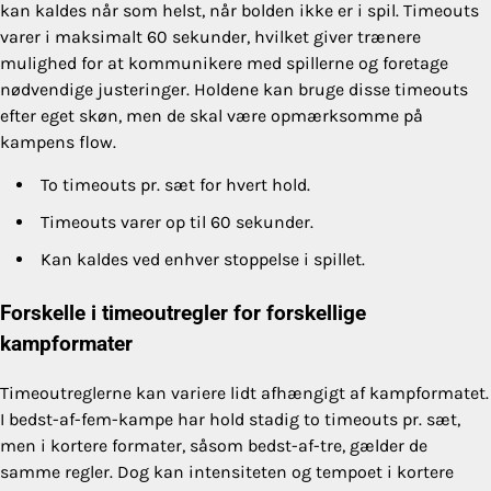
kan kaldes når som helst, når bolden ikke er i spil. Timeouts
varer i maksimalt 60 sekunder, hvilket giver trænere
mulighed for at kommunikere med spillerne og foretage
nødvendige justeringer. Holdene kan bruge disse timeouts
efter eget skøn, men de skal være opmærksomme på
kampens flow.
To timeouts pr. sæt for hvert hold.
Timeouts varer op til 60 sekunder.
Kan kaldes ved enhver stoppelse i spillet.
Forskelle i timeoutregler for forskellige
kampformater
Timeoutreglerne kan variere lidt afhængigt af kampformatet.
I bedst-af-fem-kampe har hold stadig to timeouts pr. sæt,
men i kortere formater, såsom bedst-af-tre, gælder de
samme regler. Dog kan intensiteten og tempoet i kortere