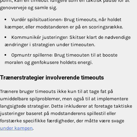
point, kan en timeout fungere som en taktisk pause for at
genoverveje og samle sig.
Vurdér spilsituationen: Brug timeouts, når holdet
kæmper, eller modstanderen er på en scoringsrække.
Kommunikér justeringer: Skitser klart de nødvendige
ændringer i strategien under timeouten.
Opmuntr spillerne: Brug timeouten til at booste
moralen og genfokusere holdets energi.
Trænerstrategier involverende timeouts
Trænere bruger timeouts ikke kun til at tage fat på
umiddelbare spilproblemer, men også til at implementere
langsigtede strategier. Dette inkluderer at foretage taktiske
justeringer baseret på modstanderens spillestil eller
forstærke specifikke færdigheder, der måtte være svage
under kampen
.