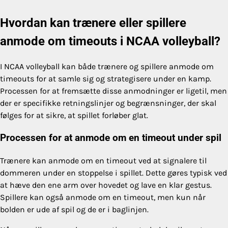
Hvordan kan trænere eller spillere
anmode om timeouts i NCAA volleyball?
I NCAA volleyball kan både trænere og spillere anmode om
timeouts for at samle sig og strategisere under en kamp.
Processen for at fremsætte disse anmodninger er ligetil, men
der er specifikke retningslinjer og begrænsninger, der skal
følges for at sikre, at spillet forløber glat.
Processen for at anmode om en timeout under spil
Trænere kan anmode om en timeout ved at signalere til
dommeren under en stoppelse i spillet. Dette gøres typisk ved
at hæve den ene arm over hovedet og lave en klar gestus.
Spillere kan også anmode om en timeout, men kun når
bolden er ude af spil og de er i baglinjen.